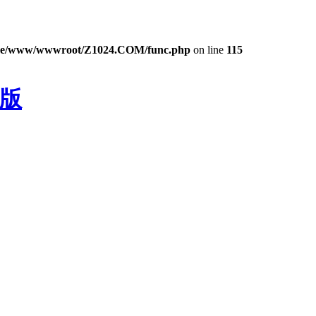
e/www/wwwroot/Z1024.COM/func.php
on line
115
色版