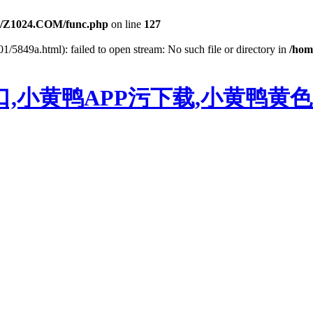
/Z1024.COM/func.php
on line
127
01/5849a.html): failed to open stream: No such file or directory in
/hom
,小黄鸭APP污下载,小黄鸭黄