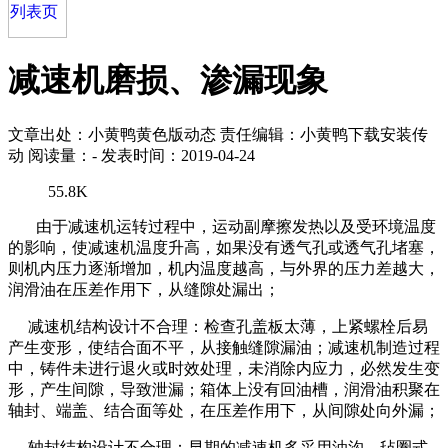
减速机磨损、渗漏现象
文章出处：小黄鸭黄色版动态
责任编辑：小黄鸭下载安装传
动
阅读量：
-
发表时间：2019-04-24
55.8K
由于减速机运转过程中，运动副摩擦发热以及受环境温度
的影响，使减速机温度升高，如果没有透气孔或透气孔堵塞，
则机内压力逐渐增加，机内温度越高，与外界的压力差越大，
润滑油在压差作用下，从缝隙处漏出；
减速机结构设计不合理：检查孔盖板太薄，上紧螺栓后易
产生变形，使结合面不平，从接触缝隙漏油；减速机制造过程
中，铸件未进行退火或时效处理，未消除内应力，必然发生变
形，产生间隙，导致泄漏；箱体上没有回油槽，润滑油积聚在
轴封、端盖、结合面等处，在压差作用下，从间隙处向外漏；
轴封结构设计不合理：早期的减速机多采用油沟、毡圈式