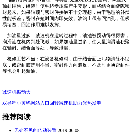
轴封结构，组装时使毛毡受压缩产生变形，而将结合面缝隙密
封起来。如果轴颈与密封件接触不十分理想，由于毛毡的补偿
性能极差，密封在短时间内即失效。油沟上虽有回油孔，但极
易堵塞，回油作用难以发挥。
加油量过多：减速机在运转过程中，油池被搅动得很厉害，
润滑油在机内到处飞溅，如果加油量过多，使大量润滑油积聚
在轴封、结合面等处，导致泄漏。
检修工艺不当：在设备检修时，由于结合面上污物清除不彻
底，或密封胶选用不当、密封件方向装反、不及时更换密封件
等也会引起漏油。
减速机振动大
双导程小黄鸭网站入口回转减速机助力光热发电
推荐阅读
无处不见的传动装置
2019-06-08