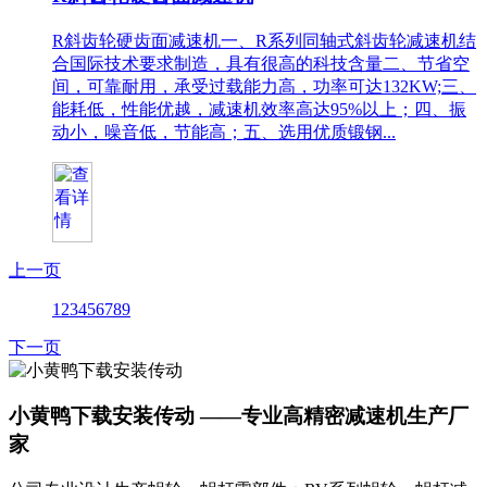
R斜齿轮硬齿面减速机一、R系列同轴式斜齿轮减速机结
合国际技术要求制造，具有很高的科技含量二、节省空
间，可靠耐用，承受过载能力高，功率可达132KW;三、
能耗低，性能优越，减速机效率高达95%以上；四、振
动小，噪音低，节能高；五、选用优质锻钢...
上一页
1
2
3
4
5
6
7
8
9
下一页
小黄鸭下载安装传动 ——专业高精密减速机生产厂
家