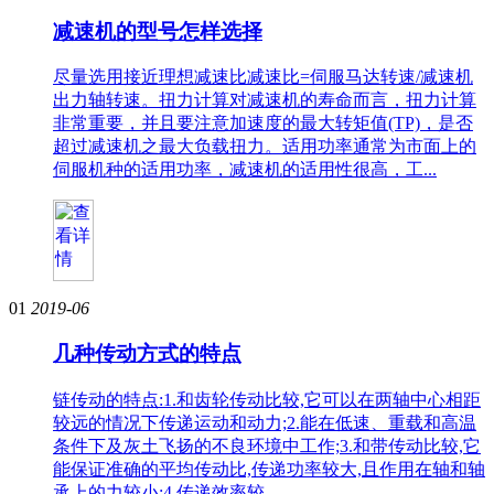
减速机的型号怎样选择
尽量选用接近理想减速比减速比=伺服马达转速/减速机
出力轴转速。扭力计算对减速机的寿命而言，扭力计算
非常重要，并且要注意加速度的最大转矩值(TP)，是否
超过减速机之最大负载扭力。适用功率通常为市面上的
伺服机种的适用功率，减速机的适用性很高，工...
01
2019-06
几种传动方式的特点
链传动的特点:1.和齿轮传动比较,它可以在两轴中心相距
较远的情况下传递运动和动力;2.能在低速、重载和高温
条件下及灰土飞扬的不良环境中工作;3.和带传动比较,它
能保证准确的平均传动比,传递功率较大,且作用在轴和轴
承上的力较小;4.传递效率较...