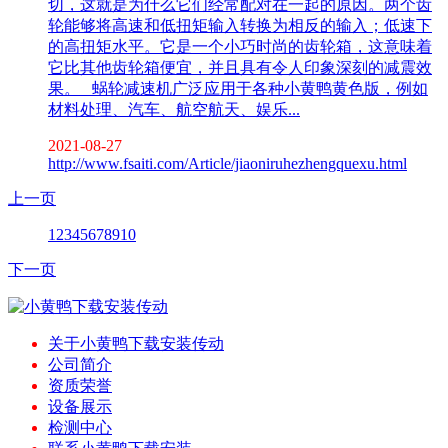
切，这就是为什么它们经常配对在一起的原因。两个齿
轮能够将高速和低扭矩输入转换为相反的输入；低速下
的高扭矩水平。它是一个小巧时尚的齿轮箱，这意味着
它比其他齿轮箱便宜，并且具有令人印象深刻的减震效
果。 蜗轮减速机广泛应用于各种小黄鸭黄色版，例如
材料处理、汽车、航空航天、娱乐...
2021-08-27
http://www.fsaiti.com/Article/jiaoniruhezhengquexu.html
上一页
1
2
3
4
5
6
7
8
9
10
下一页
关于小黄鸭下载安装传动
公司简介
资质荣誉
设备展示
检测中心