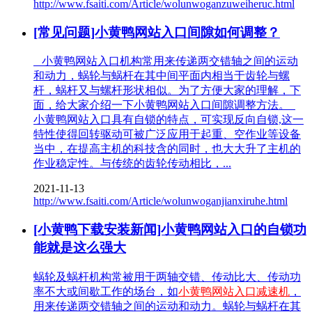
http://www.fsaiti.com/Article/wolunwoganzuweiheruc.html
[常见问题]小黄鸭网站入口间隙如何调整？
小黄鸭网站入口机构常用来传递两交错轴之间的运动
和动力，蜗轮与蜗杆在其中间平面内相当于齿轮与螺
杆，蜗杆又与螺杆形状相似。为了方便大家的理解，下
面，给大家介绍一下小黄鸭网站入口间隙调整方法。
小黄鸭网站入口具有自锁的特点，可实现反向自锁,这一
特性使得回转驱动可被广泛应用于起重、空作业等设备
当中，在提高主机的科技含的同时，也大大升了主机的
作业稳定性。与传统的齿轮传动相比，...
2021-11-13
http://www.fsaiti.com/Article/wolunwoganjianxiruhe.html
[小黄鸭下载安装新闻]小黄鸭网站入口的自锁功
能就是这么强大
蜗轮及蜗杆机构常被用于两轴交错、传动比大、传动功
率不大或间歇工作的场台，如
小黄鸭网站入口减速机
，
用来传递两交错轴之间的运动和动力。蜗轮与蜗杆在其