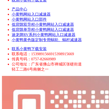
联系小黄鸭下载安装
产品中心
小黄鸭网站入口减速器
小黄鸭网站入口部件
低背隙双导程小黄鸭网站入口减速器
低背隙单导程小黄鸭网站入口减速器
迪龙牌RV系列小黄鸭网站入口减速器
小黄鸭黄色版定制专用蜗轮、蜗杆减速器
联系小黄鸭下载安装
联系电话：1539891566915398915669
传真号码：0757-82660989
公司地址：广东省佛山市禅城区张槎街道
轻工二路6号南侧之一