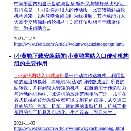
中间平面内相当于齿轮与齿条,蜗杆又与螺杆形状相似。
其特点是：1.可以得到很大的传动比，比交错轴斜齿轮
机构紧凑；2.两轮啮合齿面间为线接触，其承载能力大
大高于交错轴斜齿轮机构；3.蜗杆传动相当于螺旋传
动，为多齿啮合...
2021-11-13
http://www.fsaiti.com/Article/wolunwoganzisuogongn.html
[小黄鸭下载安装新闻]小黄鸭网站入口传动机构
组的主要作用
小黄鸭网站入口减速机
是一种动力传达机构，利用齿
轮的速度转换器，将电机(马达)的回转数减速到所要的
回转数，并得到较大转矩的机构。在自前用于传递动力
与运动的机构中、减速机的应用范围相当广泛。几乎在
各式机械的传动系统中都可以见到它的踪迹，从交通工
具的船舶、汽车、机车，建筑用的重型机具，机械工业
所用的加工机具及自动化。生产设备，到日常生...
2021-11-03
http://www.fsaiti.com/Article/wolunwoganchuandongj.html