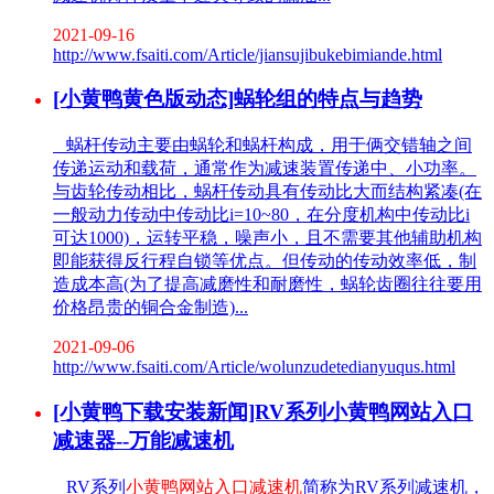
2021-09-16
http://www.fsaiti.com/Article/jiansujibukebimiande.html
[小黄鸭黄色版动态]蜗轮组的特点与趋势
蜗杆传动主要由蜗轮和蜗杆构成，用于俩交错轴之间
传递运动和载荷，通常作为减速装置传递中、小功率。
与齿轮传动相比，蜗杆传动具有传动比大而结构紧凑(在
一般动力传动中传动比i=10~80，在分度机构中传动比i
可达1000)，运转平稳，噪声小，且不需要其他辅助机构
即能获得反行程自锁等优点。但传动的传动效率低，制
造成本高(为了提高减磨性和耐磨性，蜗轮齿圈往往要用
价格昂贵的铜合金制造)...
2021-09-06
http://www.fsaiti.com/Article/wolunzudetedianyuqus.html
[小黄鸭下载安装新闻]RV系列小黄鸭网站入口
减速器--万能减速机
RV系列
小黄鸭网站入口减速机
简称为RV系列减速机，