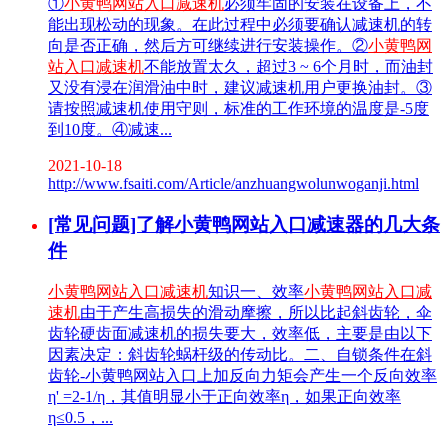
①
小黄鸭网站入口减速机
必须牢固的安装在设备上，不
能出现松动的现象。在此过程中必须要确认减速机的转
向是否正确，然后方可继续进行安装操作。②
小黄鸭网
站入口减速机
不能放置太久，超过3 ~ 6个月时，而油封
又没有浸在润滑油中时，建议减速机用户更换油封。③
请按照减速机使用守则，标准的工作环境的温度是-5度
到10度。④减速...
2021-10-18
http://www.fsaiti.com/Article/anzhuangwolunwoganji.html
[常见问题]了解小黄鸭网站入口减速器的几大条
件
小黄鸭网站入口减速机
知识一、效率
小黄鸭网站入口减
速机
由于产生高损失的滑动摩擦，所以比起斜齿轮，伞
齿轮硬齿面减速机的损失要大，效率低，主要是由以下
因素决定：斜齿轮蜗杆级的传动比。二、自锁条件在斜
齿轮-小黄鸭网站入口上加反向力矩会产生一个反向效率
η' =2-1/η，其值明显小于正向效率η，如果正向效率
η≤0.5，...