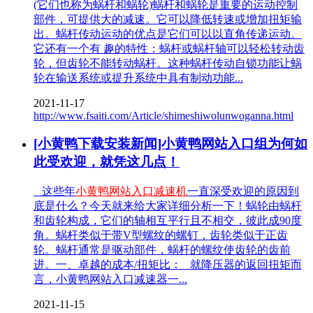
(它们也称为蜗杆和蜗轮)蜗杆和蜗轮是重要的运动控制
部件，可提供大的减速。它可以降低转速或增加扭矩输
出。蜗杆传动运动的优点是它们可以以直角传递运动。
它还有一个有 趣的特性：蜗杆或蜗杆轴可以轻松转动齿
轮，但齿轮不能转动蜗杆。这种蜗杆传动自锁功能让蜗
轮在输送系统或提升系统中具有制动功能...
2021-11-17
http://www.fsaiti.com/Article/shimeshiwolunwoganna.html
[小黄鸭下载安装新闻]小黄鸭网站入口组为何如
此受欢迎，就凭这几点！
这些年
小黄鸭网站入口减速机
一直深受欢迎的原因到
底是什么？今天就来给大家详细分析一下！蜗轮由蜗杆
和齿轮构成，它们的轴相互平行且不相交，彼此成90度
角。蜗杆类似于带V型螺纹的螺钉，齿轮类似于正齿
轮。蜗杆通常是驱动部件，蜗杆的螺纹使齿轮的齿前
进。一、卓越的成本/扭矩比： 就降压器的返回扭矩而
言，小黄鸭网站入口减速器一...
2021-11-15