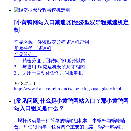
[小黄鸭网站入口减速器]经济型双导程减速机定
制
产品名称：经济型双导程减速机定制
所属分类：减速机
产品简介：
1． 精密分度，回转间隙1弧分以内
2． 与通用RV减速机安装尺寸相同
3． 适用于自动化设备、伺服电机
2018-05-11
http://www.fsaiti.com/Products/jingjixingshuangdaoc.html
[常见问题]什么是小黄鸭网站入口？那小黄鸭网
站入口组又是什么？
蜗杆传动是一种简单的蜗轮组机构，中蜗杆与蜗轮啮
合。即使很简单，也有两个重要的元素：蜗杆和蜗轮。