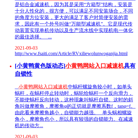
是铝合金减速机，因为其是采用“方箱型”结构，安装是
十分人性化的，很方便，可以满足不同安装场合，不同
的角度方位安装，更大的满足了客户对简便安装的需
求，因此有一个外号叫做“万能型减速机”。它是现代传
动装置实现单机传动以及生产流水线中实现机电一体化
的最佳选择。 ...
2021-09-03
http://www.fsaiti.com/Article/RVxiliewolunwoganjia.html
[小黄鸭黄色版动态]
小黄鸭网站入口减速机
具有
自锁性
小黄鸭网站入口减速机
中蜗杆螺旋角较小时，如单头
蜗杆，在蜗杆停止转动时，蜗轮给蜗杆一个反向滑力，
不能使蜗杆反向转动，这种现象叫蜗杆自锁。这时的斜
角叫做摩擦角，摩擦角φ的正切就是摩擦系数f，tanφ=f。
由此看来摩擦角越小，自锁能力越强。 单头蜗相螺旋
角小，摩擦角也小，所以具有较强的自锁能力。在减速
机的传动方...
2021-09-03