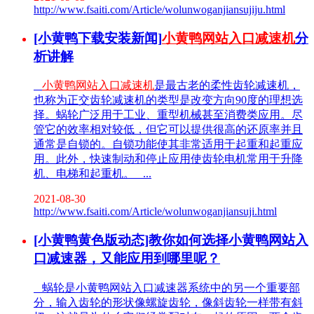
http://www.fsaiti.com/Article/wolunwoganjiansujiju.html
[小黄鸭下载安装新闻]
小黄鸭网站入口减速机
分
析讲解
小黄鸭网站入口减速机
是最古老的柔性齿轮减速机，
也称为正交齿轮减速机的类型是改变方向90度的理想选
择。蜗轮广泛用于工业、重型机械甚至消费类应用。尽
管它的效率相对较低，但它可以提供很高的还原率并且
通常是自锁的。自锁功能使其非常适用于起重和起重应
用。此外，快速制动和停止应用使齿轮电机常用于升降
机、电梯和起重机。 ...
2021-08-30
http://www.fsaiti.com/Article/wolunwoganjiansuji.html
[小黄鸭黄色版动态]教你如何选择小黄鸭网站入
口减速器，又能应用到哪里呢？
蜗轮是小黄鸭网站入口减速器系统中的另一个重要部
分，输入齿轮的形状像螺旋齿轮，像斜齿轮一样带有斜