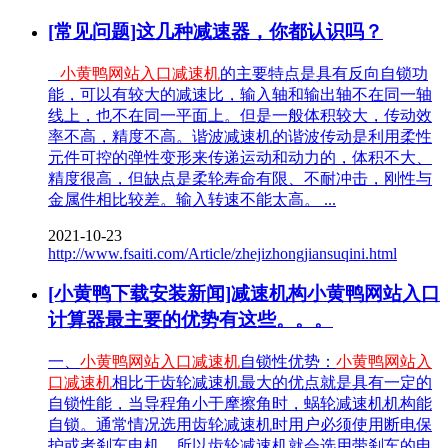
[常见问题]这几种减速器，你都认识吗？
小黄鸭网站入口减速机
的主要特点是具有反向自锁功
能，可以有较大的减速比，输入轴和输出轴不在同一轴
线上，也不在同一平面上。但是一般体积较大，传动效
率不高，精度不高。谐波减速机的谐波传动是利用柔性
元件可控的弹性变形来传递运动和动力的，体积不大、
精度很高，但缺点是柔轮寿命有限、不耐冲击，刚性与
金属件相比较差。输入转速不能太高。 ...
2021-10-23
http://www.fsaiti.com/Article/zhejizhongjiansuqini.html
[小黄鸭下载安装新闻]减速机构小黄鸭网站入口
计算器最主要的优势有这些。。。
一、
小黄鸭网站入口减速机
自锁性优势：
小黄鸭网站入
口减速机
相比于齿轮减速机最大的优点就是具有一定的
自锁性能，当导程角小于摩擦角时，蜗轮减速机机构能
自锁。通常情况选用齿轮减速机时用户必须使用断电保
护或者刹车电机，所以齿轮减速机就会选用带刹车的电